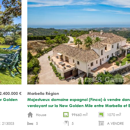
2.400.000
€
Marbella Région
ew Golden
Majestueux domaine espagnol (Finca) à vendre dan
verdoyant sur la New Golden Mile entre Marbella et 
2
2
House
99660 m
1070 m
. 213003
5
5
A VENDRE