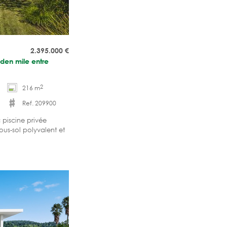
2.395.000
€
lden mile entre
2
216 m
Ref. 209900
 piscine privée
ous-sol polyvalent et