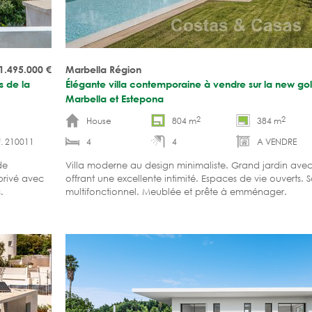
1.495.000
€
Marbella Région
s de la
Élégante villa contemporaine à vendre sur la new go
Marbella et Estepona
2
2
House
804 m
384 m
. 210011
4
4
A VENDRE
de
Villa moderne au design minimaliste. Grand jardin avec
privé avec
offrant une excellente intimité. Espaces de vie ouverts. S
s.
multifonctionnel. Meublée et prête à emménager.