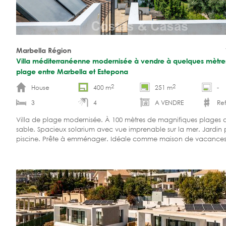
Marbella Région
Villa méditerranéenne modernisée à vendre à quelques mètre
plage entre Marbella et Estepona
2
2
House
400 m
251 m
-
3
4
A VENDRE
Ref
Villa de plage modernisée. À 100 mètres de magnifiques plages 
sable. Spacieux solarium avec vue imprenable sur la mer. Jardin 
piscine. Prête à emménager. Idéale comme maison de vacance