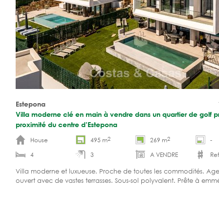
Estepona
Villa moderne clé en main à vendre dans un quartier de golf pr
proximité du centre d’Estepona
2
2
House
495 m
269 m
-
4
3
A VENDRE
Ref
Villa moderne et luxueuse. Proche de toutes les commodités. A
ouvert avec de vastes terrasses. Sous-sol polyvalent. Prête à em