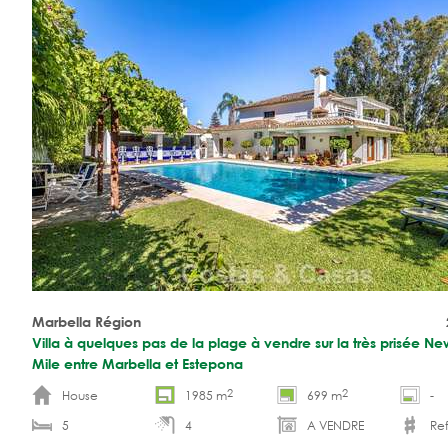
Marbella Région
Villa à quelques pas de la plage à vendre sur la très prisée N
Mile entre Marbella et Estepona
2
2
House
1985 m
699 m
-
5
4
A VENDRE
Ref