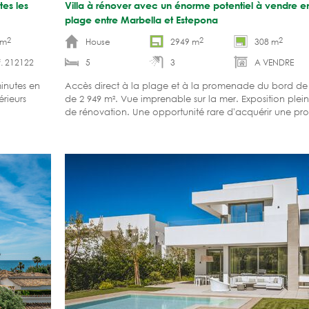
tes les
Villa à rénover avec un énorme potentiel à vendre e
plage entre Marbella et Estepona
2
2
2
 m
House
2949 m
308 m
. 212122
5
3
A VENDRE
inutes en
Accès direct à la plage et à la promenade du bord de 
érieurs
de 2 949 m². Vue imprenable sur la mer. Exposition plein 
de rénovation. Une opportunité rare d'acquérir une pro
ligne de plage.