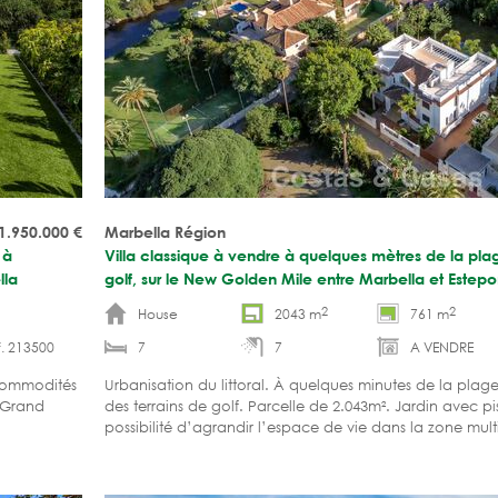
1.950.000
€
Marbella Région
 à
Villa classique à vendre à quelques mètres de la pla
lla
golf, sur le New Golden Mile entre Marbella et Estep
2
2
House
2043 m
761 m
. 213500
7
7
A VENDRE
 commodités
Urbanisation du littoral. À quelques minutes de la pla
. Grand
des terrains de golf. Parcelle de 2.043m². Jardin avec pi
possibilité d’agrandir l’espace de vie dans la zone mult
à emménager.