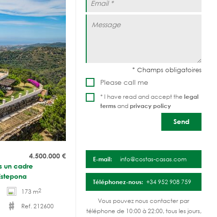
Please call me
* I have read and accept the
legal
terms
and
privacy policy
4.500.000
€
E-mail:
info@costas-casas.com
s un cadre
Estepona
Téléphonez-nous:
+34 952 908 759
2
173 m
Vous pouvez nous contacter par
Ref. 212600
téléphone de 10:00 à 22:00, tous les jours,