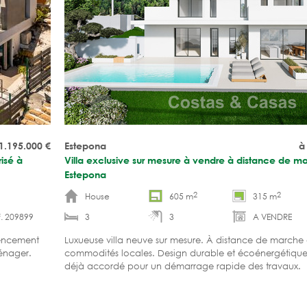
1.195.000
€
Estepona
à
isé à
Villa exclusive sur mesure à vendre à distance de m
Estepona
2
2
House
605 m
315 m
. 209899
3
3
A VENDRE
gencement
Luxueuse villa neuve sur mesure. À distance de marche 
ménager.
commodités locales. Design durable et écoénergétique.
déjà accordé pour un démarrage rapide des travaux.