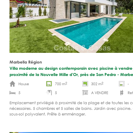
Marbella Région
Villa moderne au design contemporain avec piscine à vendre
proximité de la Nouvelle Mille d'Or, près de San Pedro - Marbe
2
2
House
700 m
302 m
-
5
5
A VENDRE
Ref
Emplacement privilégié à proximité de la plage et de toutes les
nécessaires. 5 chambres et 5 salles de bains. Jardin avec piscine
sous-sol polyvalent. Prête à emménager.