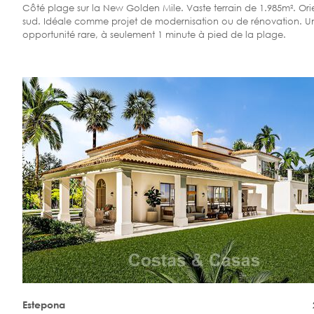
Côté plage sur la New Golden Mile. Vaste terrain de 1.985m². Ori
sud. Idéale comme projet de modernisation ou de rénovation. U
opportunité rare, à seulement 1 minute à pied de la plage.
Estepona