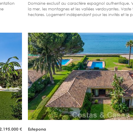
entation
Domaine exclusif au caractère espagnol authentique.
ne
la mer, les montagnes et les vallées verdoyantes. Vaste 
hectares. Logement indépendant pour les invités et le p
emménager.
2.195.000
€
Estepona