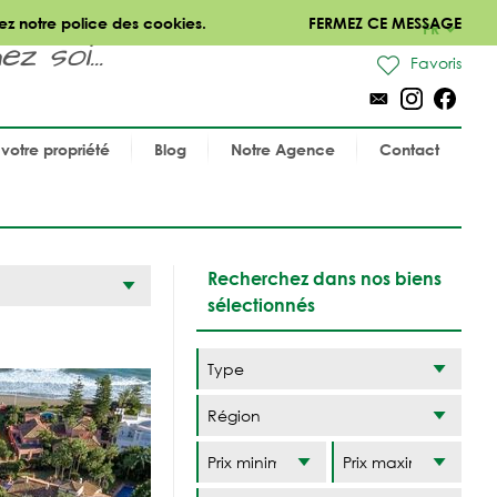
ez notre police des cookies.
FERMEZ CE MESSAGE
FR
 soi...
Favoris
votre propriété
Blog
Notre Agence
Contact
Recherchez dans nos biens
sélectionnés
Région