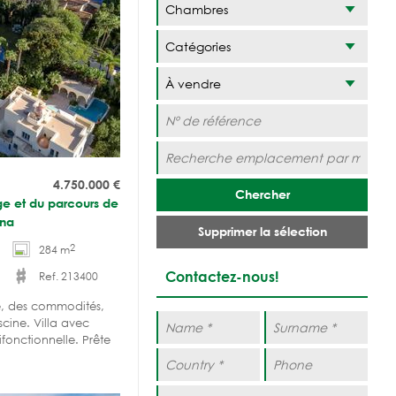
Catégories
4.750.000
€
Chercher
ge et du parcours de
ona
Supprimer la sélection
2
284 m
Contactez-nous!
Ref. 213400
ge, des commodités,
scine. Villa avec
ifonctionnelle. Prête