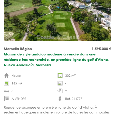
Marbella Région
1.595.000
€
Maison de style andalou moderne à vendre dans une
résidence très recherchée, en première ligne du golf d'Aloha,
Nueva Andalucía, Marbella
2
House
302 m
2
165 m
-
3
2
A VENDRE
Ref. 214777
Résidence sécurisée en première ligne du golf d'Aloha. À
seulement quelques minutes en voiture de toutes les commodités.