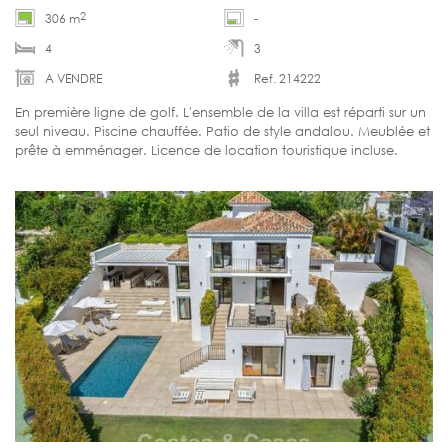
2
306 m
-
4
3
A VENDRE
Ref. 214222
En première ligne de golf. L'ensemble de la villa est réparti sur un
seul niveau. Piscine chauffée. Patio de style andalou. Meublée et
prête à emménager. Licence de location touristique incluse.