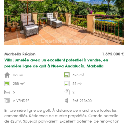
Marbella Région
1.395.000
€
Villa jumelée avec un excellent potentiel à vendre, en
première ligne de golf à Nueva Andalucía, Marbella
2
House
625 m
2
2
288 m
88 m
5
2
A VENDRE
Ref. 213600
En première ligne de golf. À distance de marche de toutes les
commodités. Résidence de quatre propriétés. Grande parcelle
de 625m². Sous-sol polyvalent. Excellent potentiel de rénovation
et de modernisation.