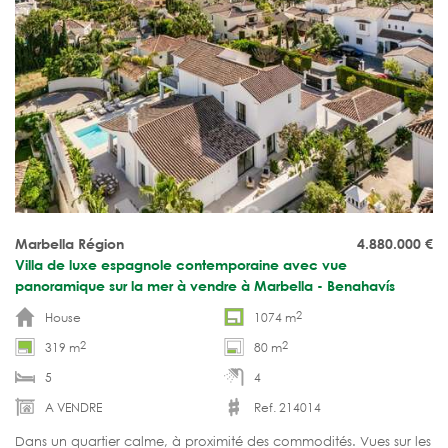
Marbella Région
4.880.000
€
Villa de luxe espagnole contemporaine avec vue
panoramique sur la mer à vendre à Marbella - Benahavís
2
House
1074 m
2
2
319 m
80 m
5
4
A VENDRE
Ref. 214014
Dans un quartier calme, à proximité des commodités. Vues sur les