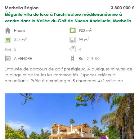
Marbella Région
3.800.000
€
Élégante villa de luxe à l’architecture méditerranéenne à
vendre dans la Vallée du Golf de Nueva Andalucía, Marbella
2
House
903 m
2
2
316 m
99 m
5
4
A VENDRE
Ref. 214100
Entourée de parcours de golf prestigieux. À quelques minutes de
la plage et de toutes les commodités. Espaces extérieurs
accueillants. Prête à emménager. 5 chambres, 4+1 salles de
bains.