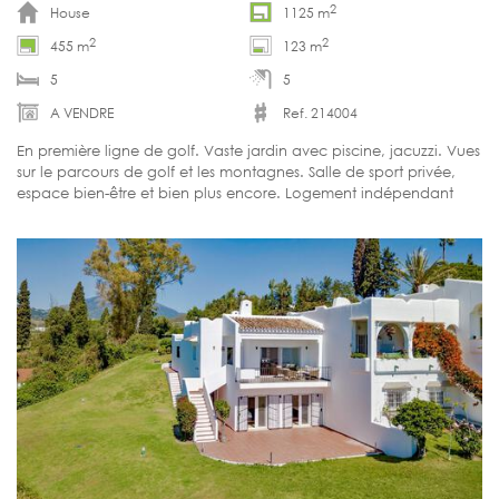
2
House
1125 m
2
2
455 m
123 m
5
5
A VENDRE
Ref. 214004
En première ligne de golf. Vaste jardin avec piscine, jacuzzi. Vues
sur le parcours de golf et les montagnes. Salle de sport privée,
espace bien-être et bien plus encore. Logement indépendant
pour invités. Prête à emménager.