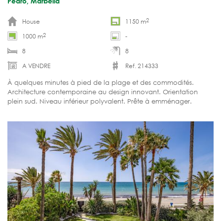
Pedro, Marbella
2
House
1150 m
2
1000 m
-
8
8
A VENDRE
Ref. 214333
À quelques minutes à pied de la plage et des commodités.
Architecture contemporaine au design innovant. Orientation
plein sud. Niveau inférieur polyvalent. Prête à emménager.