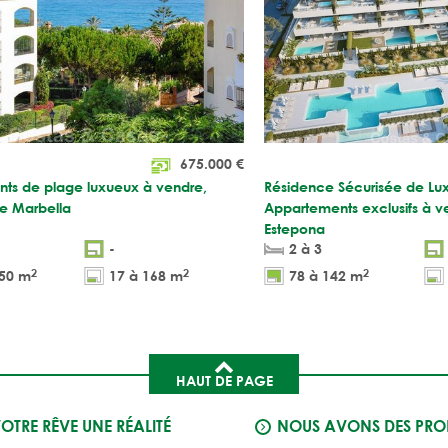
675.000
€
ts de plage luxueux à vendre,
Résidence Sécurisée de Lu
 de Marbella
Appartements exclusifs à v
Estepona
-
2 à 3
2
2
2
350 m
17 à 168 m
78 à 142 m
HAUT DE PAGE
VOTRE RÊVE UNE RÉALITÉ
NOUS AVONS DES PROP