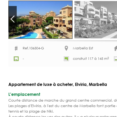
Ref.106504-G
Marbella Est
2
-
construit 117 à 145 m
Appartement de luxe à acheter, Elviria, Marbella
L'emplacement
Courte distance de marche du grand centre commercial, du t
Les plages d'Elviria, à l'est du centre de Marbella font parti
tennis et la plage de Niki.
À courte distance les uns des autres, il y a plusieurs restaura