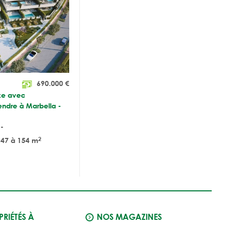
690.000
€
xe avec
endre à Marbella -
-
2
47 à 154 m
RIÉTÉS À
NOS MAGAZINES