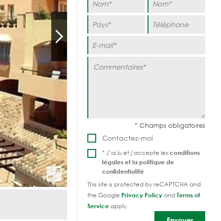
Contactez-moi
* J’ai lu et j’accepte les
conditions
légales et la
politique de
confidentialité
This site is protected by reCAPTCHA and
the Google
Privacy Policy
and
Terms of
Service
apply.