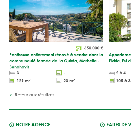
650.000
€
Penthouse entièrement rénové à vendre dans la
Appartemen
communauté fermée de La Quinta, Marbella -
Elviria, Est
Benahavis
3
-
2 à 4
2
2
129 m
20 m
105 à 
Retour aux résultats
NOTRE AGENCE
FAITES DE 