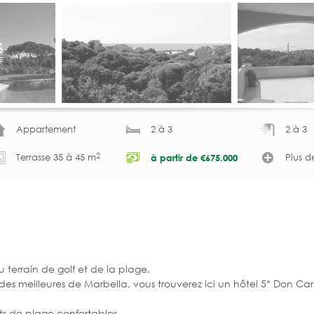
Appartement
2 à 3
2 à 3
2
Terrasse 35 à 45 m
Plus d
à partir de
€
675.000
errain de golf et de la plage.
e des meilleures de Marbella, vous trouverez ici un hôtel 5* Don Car
nts de plage confortables.