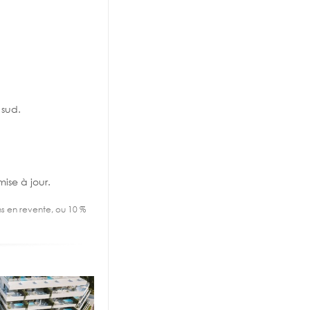
 sud.
ise à jour.
ens en revente, ou 10 %