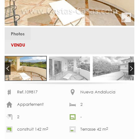
Photos
VENDU
Ref.109817
Nueva Andalucia
Appartement
2
2
-
2
2
construit 142 m
Terrasse 42 m