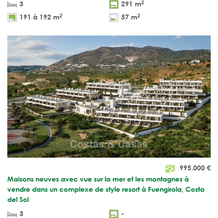
2
3
291 m
2
2
191 à 192 m
57 m
995.000
€
Maisons neuves avec vue sur la mer et les montagnes à
vendre dans un complexe de style resort à Fuengirola, Costa
del Sol
3
-