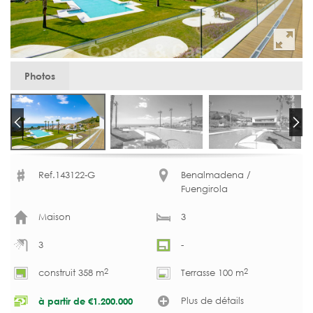
Photos
Ref.143122-G
Benalmadena /
Fuengirola
Maison
3
3
-
2
2
construit 358 m
Terrasse 100 m
Plus de détails
à partir de
€
1.200.000