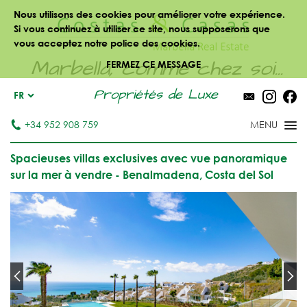
Nous utilisons des cookies pour améliorer votre expérience.
Si vous continuez à utiliser ce site, nous supposerons que
vous acceptez notre police des cookies.
Marbella, comme chez soi...
FERMEZ CE MESSAGE
Propriétés de Luxe
FR
+34 952 908 759
Spacieuses villas exclusives avec vue panoramique
sur la mer à vendre - Benalmadena, Costa del Sol