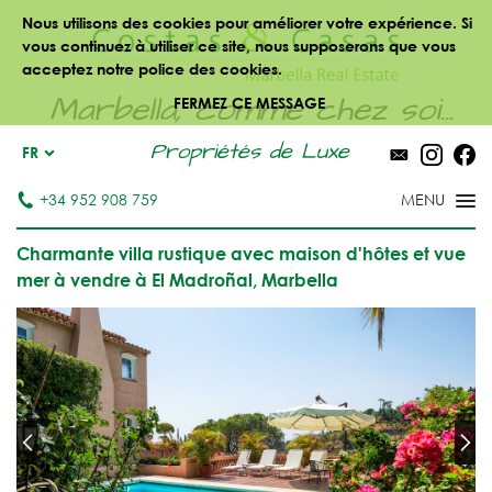
Nous utilisons des cookies pour améliorer votre expérience. Si
vous continuez à utiliser ce site, nous supposerons que vous
acceptez notre police des cookies.
Marbella, comme chez soi...
FERMEZ CE MESSAGE
Propriétés de Luxe
FR
+34 952 908 759
Charmante villa rustique avec maison d'hôtes et vue
mer à vendre à El Madroñal, Marbella