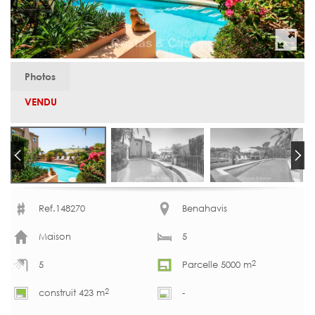
Photos
VENDU
Ref.148270
Benahavis
Maison
5
2
5
Parcelle 5000 m
2
construit 423 m
-