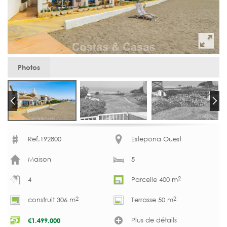
Photos
Ref.192800
Estepona Ouest
Maison
5
2
4
Parcelle 400 m
2
2
construit 306 m
Terrasse 50 m
Plus de détails
€
1.499.000