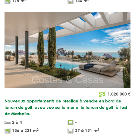
174 m
140 m
1.020.000
€
Nouveaux appartements de prestige à vendre en bord de
terrain de golf, avec vue sur la mer et le terrain de golf, à l'est
de Marbella.
2 à 4
-
2
2
136 à 221 m
37 à 151 m