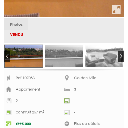
Photos
VENDU
Ref.107083
Golden Mile
Appartement
3
2
-
2
construit 257 m
-
Plus de détails
€
995.000