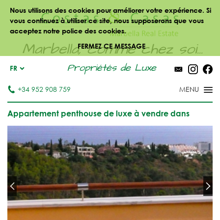
Nous utilisons des cookies pour améliorer votre expérience. Si
vous continuez à utiliser ce site, nous supposerons que vous
acceptez notre police des cookies.
Marbella, comme chez soi...
FERMEZ CE MESSAGE
Propriétés de Luxe
FR
+34 952 908 759
Appartement penthouse de luxe à vendre dans