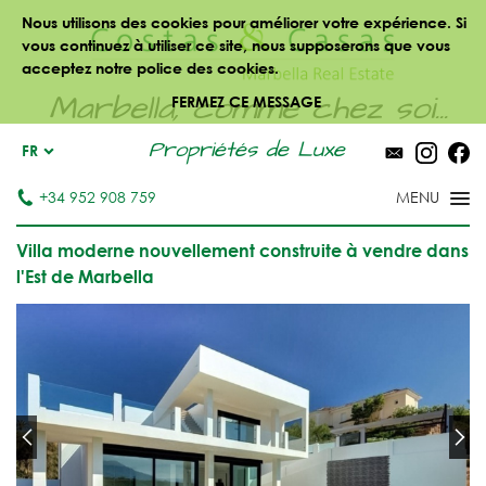
Nous utilisons des cookies pour améliorer votre expérience. Si
vous continuez à utiliser ce site, nous supposerons que vous
acceptez notre police des cookies.
Marbella, comme chez soi...
FERMEZ CE MESSAGE
Propriétés de Luxe
FR
+34 952 908 759
Villa moderne nouvellement construite à vendre dans
l'Est de Marbella