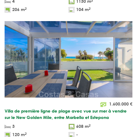
2
4
1130 m
2
2
206 m
104 m
1.600.000
€
Villa de première ligne de plage avec vue sur mer à vendre
sur le New Golden Mile, entre Marbella et Estepona
2
3
608 m
2
120 m
-