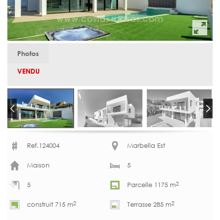
Photos
VENDU
Ref.124004
Marbella Est
Maison
5
2
5
Parcelle 1175 m
2
2
construit 715 m
Terrasse 285 m