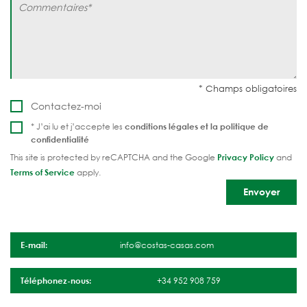
Contactez-moi
* J’ai lu et j’accepte les
conditions légales et la
politique de
confidentialité
This site is protected by reCAPTCHA and the Google
Privacy Policy
and
Terms of Service
apply.
E-mail:
info@costas-casas.com
Téléphonez-nous:
+34 952 908 759