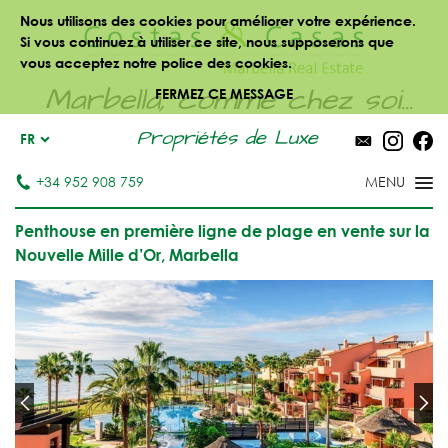
Nous utilisons des cookies pour améliorer votre expérience.
Si vous continuez à utiliser ce site, nous supposerons que
vous acceptez notre police des cookies.
Marbella, comme chez soi...
FERMEZ CE MESSAGE
Propriétés de Luxe
FR
+34 952 908 759
Penthouse en première ligne de plage en vente sur la
Nouvelle Mille d’Or, Marbella