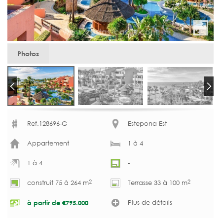
Photos
Ref.128696-G
Estepona Est
Appartement
1 à 4
1 à 4
-
2
2
construit 75 à 264 m
Terrasse 33 à 100 m
Plus de détails
à partir de
€
795.000