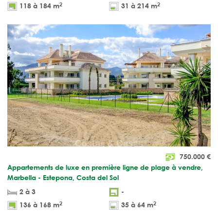
2
2
118 à 184 m
31 à 214 m
750.000
€
Appartements de luxe en première ligne de plage à vendre,
Marbella - Estepona, Costa del Sol
2 à 3
-
2
2
136 à 168 m
35 à 64 m