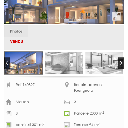
Photos
VENDU
Ref.140827
Benalmadena /
Fuengirola
Maison
3
2
3
Parcelle 2000 m
2
2
construit 301 m
Terrasse 94 m