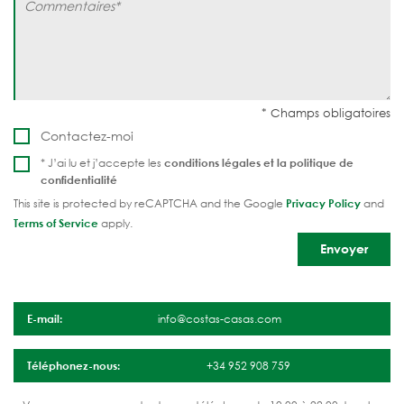
Contactez-moi
* J’ai lu et j’accepte les
conditions légales et la
politique de
confidentialité
This site is protected by reCAPTCHA and the Google
Privacy Policy
and
Terms of Service
apply.
E-mail:
info@costas-casas.com
Téléphonez-nous:
+34 952 908 759