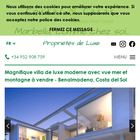
Nous utilisons des cookies pour améliorer votre expérience. Si
vous continuez à utiliser ce site, nous supposerons que vous
acceptez notre police des cookies.
Marbella, comme chez soi...
FERMEZ CE MESSAGE
Propriétés de Luxe
FR
+34 952 908 759
Magnifique villa de luxe moderne avec vue mer et
montagne à vendre - Benalmadena, Costa del Sol