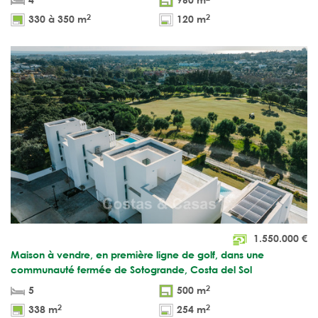
2
2
330 à 350 m
120 m
1.550.000
€
Maison à vendre, en première ligne de golf, dans une
communauté fermée de Sotogrande, Costa del Sol
2
5
500 m
2
2
338 m
254 m