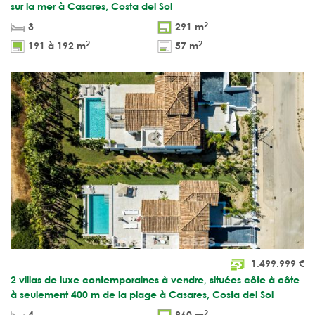
sur la mer à Casares, Costa del Sol
2
3
291 m
2
2
191 à 192 m
57 m
1.499.999
€
2 villas de luxe contemporaines à vendre, situées côte à côte
à seulement 400 m de la plage à Casares, Costa del Sol
2
4
960 m