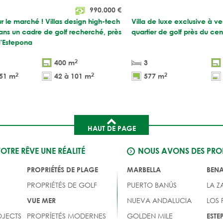
990.000
€
 le marché ! Villas design high-tech
Villa de luxe exclusive à v
ans un cadre de golf recherché, près
quartier de golf près du ce
d'Estepona
2
400 m
3
2
2
2
351 m
42 à 101 m
577 m
HAUT DE PAGE
VOTRE RÊVE UNE RÉALITÉ
NOUS AVONS DES PROP
PROPRIÉTÉS DE PLAGE
MARBELLA
BEN
PROPRIÉTÉS DE GOLF
PUERTO BANÚS
LA Z
NUEVA ANDALUCIA
LOS
VUE MER
JECTS
PROPRÍETÉS MODERNES
GOLDEN MILE
EST