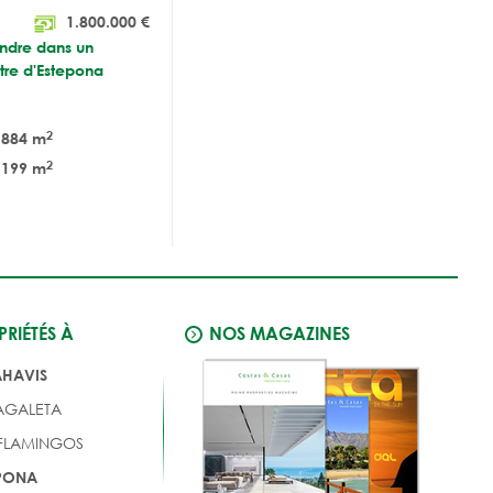
1.800.000
€
endre dans un
ntre d'Estepona
2
884 m
2
199 m
RIÉTÉS À
NOS MAGAZINES
AHAVIS
AGALETA
 FLAMINGOS
EPONA