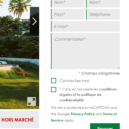
Contactez-moi
* J’ai lu et j’accepte les
conditions
légales et la
politique de
confidentialité
This site is protected by reCAPTCHA and
the Google
Privacy Policy
and
Terms of
HORS MARCHÉ
Service
apply.