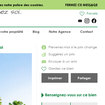
ez notre police des cookies.
FERMEZ CE MESSAGE
FR
 soi...
Favoris
votre propriété
Blog
Notre Agence
Contact
Prévenez-moi si le prix change
ol
Suggérez un prix
Envoyer á un ami
Gardez ce bien
Imprimer
Partager
Renseignez-vous sur ce bien