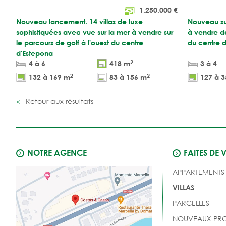
1.250.000
€
Nouveau lancement. 14 villas de luxe
Nouveau sur
sophistiquées avec vue sur la mer à vendre sur
à vendre d
le parcours de golf à l'ouest du centre
du centre 
d'Estepona
2
4 à 6
418 m
3 à 4
2
2
132 à 169 m
83 à 156 m
127 à 
Retour aux résultats
NOTRE AGENCE
FAITES DE 
APPARTEMENTS
VILLAS
PARCELLES
NOUVEAUX PRO