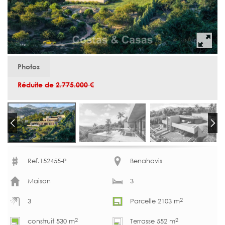
Photos
Réduite de
2.775.000 €
Ref.152455-P
Benahavis
Maison
3
2
3
Parcelle 2103 m
2
2
construit 530 m
Terrasse 552 m