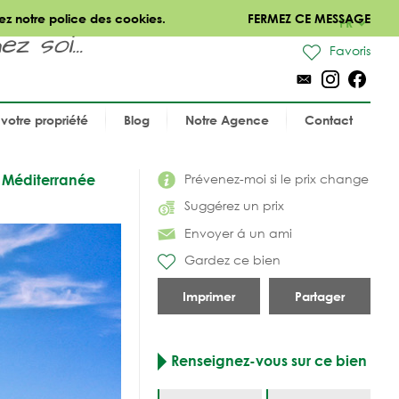
ez notre police des cookies.
FERMEZ CE MESSAGE
FR
 soi...
Favoris
votre propriété
Blog
Notre Agence
Contact
Prévenez-moi si le prix change
r Méditerranée
Suggérez un prix
Envoyer á un ami
Gardez ce bien
Imprimer
Partager
Renseignez-vous sur ce bien