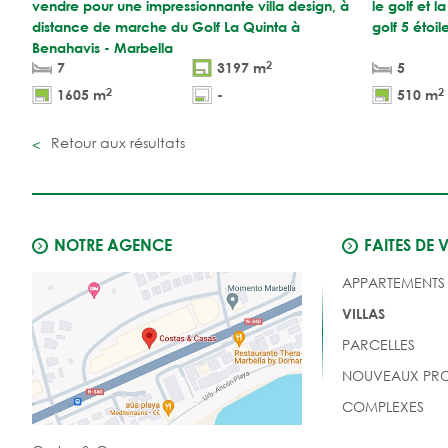
vendre pour une impressionnante villa design, à
le golf et
distance de marche du Golf La Quinta à
golf 5 étoi
Benahavis - Marbella
2
7
3197 m
5
2
2
1605 m
-
510 m
Retour aux résultats
NOTRE AGENCE
FAITES DE 
APPARTEMENTS
VILLAS
PARCELLES
NOUVEAUX PRO
COMPLEXES