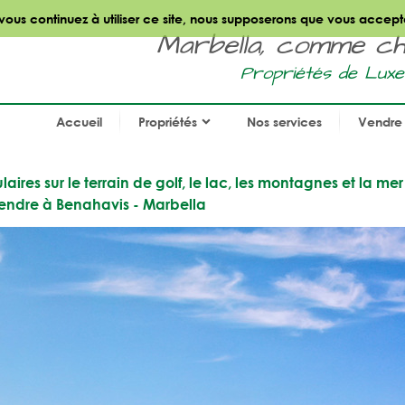
 vous continuez à utiliser ce site, nous supposerons que vous accept
Marbella, comme chez
Propriétés de Luxe
Accueil
Propriétés
Nos services
Vendre 
ires sur le terrain de golf, le lac, les montagnes et la me
vendre à Benahavis - Marbella