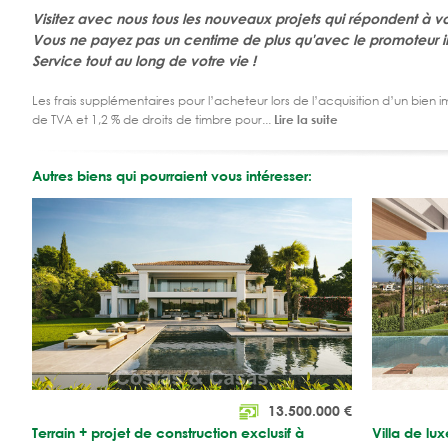
Visitez avec nous tous les nouveaux projets qui répondent à v
Vous ne payez pas un centime de plus qu'avec le promoteur i
Service tout au long de votre vie !
Les frais supplémentaires pour l’acheteur lors de l’acquisition d’un bien 
de TVA et 1,2 % de droits de timbre pour...
Lire la suite
Autres biens qui pourraient vous intéresser:
13.500.000
€
Terrain + projet de construction exclusif à
Villa de l