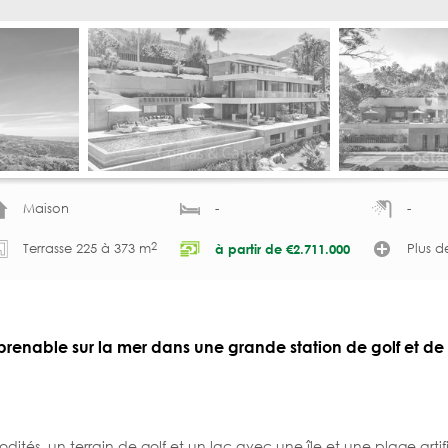
Maison
-
-
2
Terrasse 225 à 373 m
Plus d
à partir de
€
2.711.000
renable sur la mer dans une grande station de golf et de
ités, un terrain de golf et un lac avec une île et une plage artifi