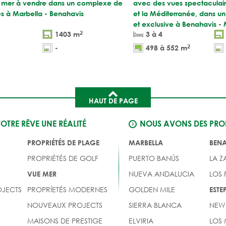
 la mer à vendre dans un complexe de
avec des vues spectaculaires
les à Marbella - Benahavis
et la Méditerranée, dans u
et exclusive à Benahavis - 
2
1403 m
3 à 4
2
-
498 à 552 m
HAUT DE PAGE
VOTRE RÊVE UNE RÉALITÉ
NOUS AVONS DES PROP
PROPRIÉTÉS DE PLAGE
MARBELLA
BEN
PROPRIÉTÉS DE GOLF
PUERTO BANÚS
LA Z
NUEVA ANDALUCIA
LOS
VUE MER
JECTS
PROPRÍETÉS MODERNES
GOLDEN MILE
EST
NOUVEAUX PROJECTS
SIERRA BLANCA
NEW
MAISONS DE PRESTIGE
ELVIRIA
LOS