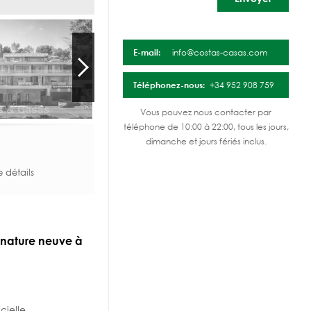
E-mail:
info@costas-casas.com
Téléphonez-nous:
+34 952 908 759
Vous pouvez nous contacter par
téléphone de 10:00 à 22:00, tous les jours,
dimanche et jours fériés inclus.
e détails
 nature neuve à
cielle