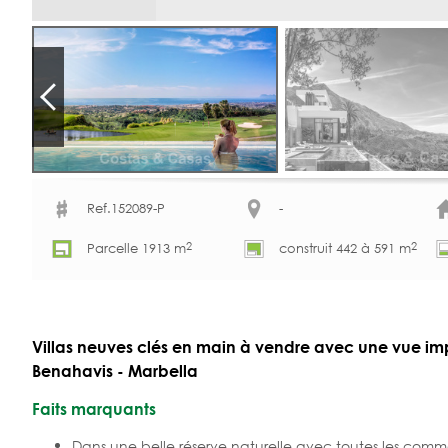
Ref.152089-P
-
2
2
Parcelle 1913 m
construit 442 à 591 m
Villas neuves clés en main à vendre avec une vue imp
Benahavis - Marbella
Faits marquants
Dans une belle réserve naturelle avec toutes les commod