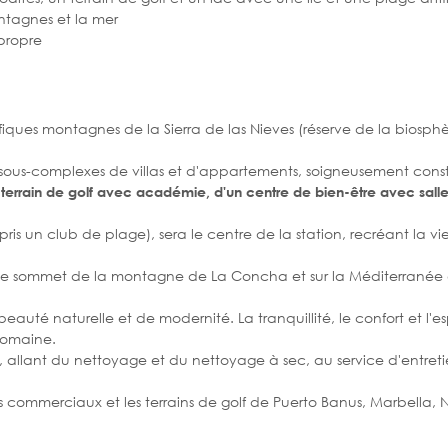
ontagnes et la mer
 propre
fiques montagnes de la Sierra de las Nieves (réserve de la biosph
 sous-complexes de villas et d'appartements, soigneusement const
n terrain de golf avec académie, d'un centre de bien-être avec sall
ris un club de plage), sera le centre de la station, recréant la vie
r le sommet de la montagne de La Concha et sur la Méditerranée 
eauté naturelle et de modernité. La tranquillité, le confort et l'
domaine.
es, allant du nettoyage et du nettoyage à sec, au service d'entreti
es commerciaux et les terrains de golf de Puerto Banus, Marbella