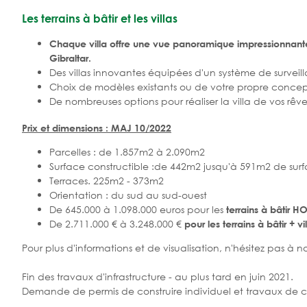
Les terrains à bâtir et les villas
Chaque villa offre une vue panoramique impressionnante s
Gibraltar.
Des villas innovantes équipées d'un système de surveil
Choix de modèles existants ou de votre propre concep
De nombreuses options pour réaliser la villa de vos rêve
Prix et dimensions : MAJ 10/2022
Parcelles : de 1.857m2 à 2.090m2
Surface constructible :de 442m2 jusqu'à 591m2 de surfa
Terraces. 225m2 - 373m2
Orientation : du sud au sud-ouest
De 645.000 à 1.098.000 euros pour les
terrains à bâtir HO
De 2.711.000 € à 3.248.000 €
pour les terrains à bâtir + vi
Pour plus d'informations et de visualisation, n'hésitez pas à 
Fin des travaux d'infrastructure - au plus tard en juin 2021.
Demande de permis de construire individuel et travaux de co