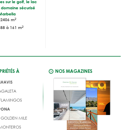
 sur le golf, le lac
n domaine sécurisé
Marbella
2
2406 m
2
88 à 161 m
RIÉTÉS À
NOS MAGAZINES
AHAVIS
AGALETA
 FLAMINGOS
EPONA
 GOLDEN MILE
 MONTEROS