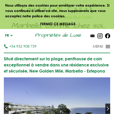
Nous utilisons des cookies pour améliorer votre expérience. Si
vous continuez à utiliser ce site, nous supposerons que vous
acceptez notre police des cookies.
Marbella, comme chez soi...
FERMEZ CE MESSAGE
Propriétés de Luxe
FR
+34 952 908 759
Situé directement sur la plage, penthouse de coin
exceptionnel à vendre dans une résidence exclusive
et sécurisée, New Golden Mile, Marbella - Estepona