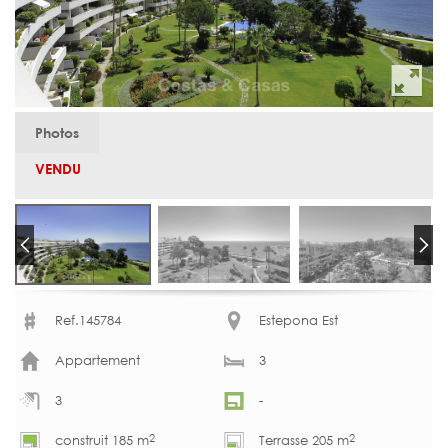
Photos
VENDU
Ref.145784
Estepona Est
Appartement
3
3
-
2
2
construit 185 m
Terrasse 205 m