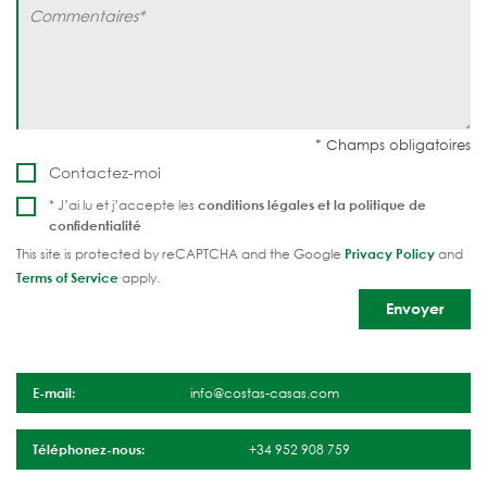
Contactez-moi
* J’ai lu et j’accepte les
conditions légales et la
politique de
confidentialité
This site is protected by reCAPTCHA and the Google
Privacy Policy
and
Terms of Service
apply.
E-mail:
info@costas-casas.com
Téléphonez-nous:
+34 952 908 759