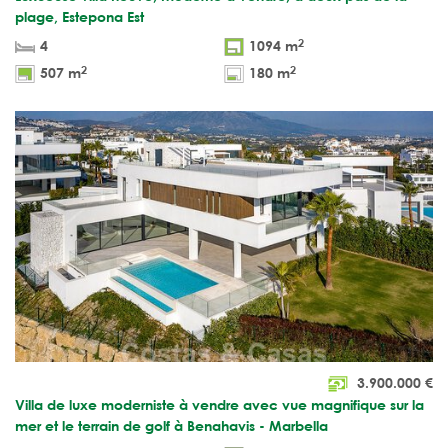
plage, Estepona Est
2
4
1094 m
2
2
507 m
180 m
3.900.000
€
Villa de luxe moderniste à vendre avec vue magnifique sur la
mer et le terrain de golf à Benahavis - Marbella