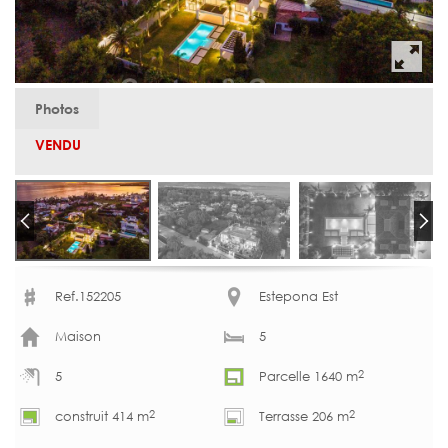
Photos
VENDU
Ref.152205
Estepona Est
Maison
5
2
5
Parcelle 1640 m
2
2
construit 414 m
Terrasse 206 m