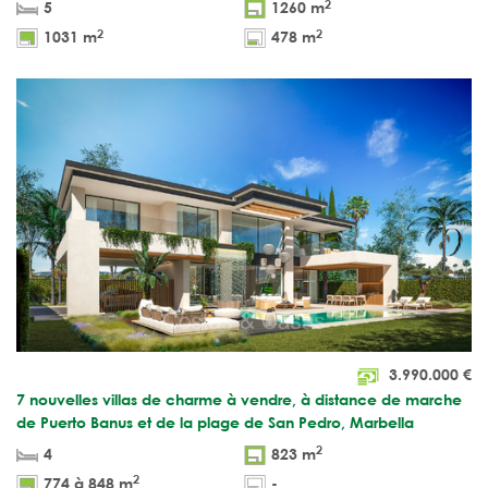
2
5
1260 m
2
2
1031 m
478 m
3.990.000
€
7 nouvelles villas de charme à vendre, à distance de marche
de Puerto Banus et de la plage de San Pedro, Marbella
2
4
823 m
2
774 à 848 m
-