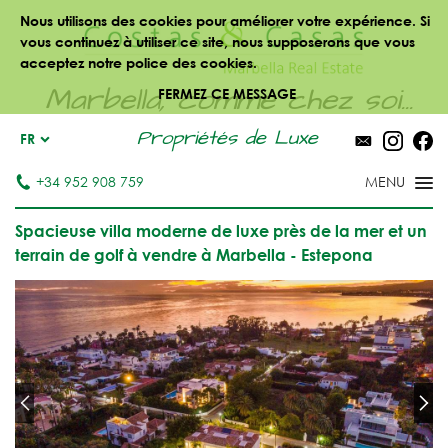
Nous utilisons des cookies pour améliorer votre expérience. Si
vous continuez à utiliser ce site, nous supposerons que vous
acceptez notre police des cookies.
Marbella, comme chez soi...
FERMEZ CE MESSAGE
Propriétés de Luxe
FR
+34 952 908 759
Spacieuse villa moderne de luxe près de la mer et un
terrain de golf à vendre à Marbella - Estepona