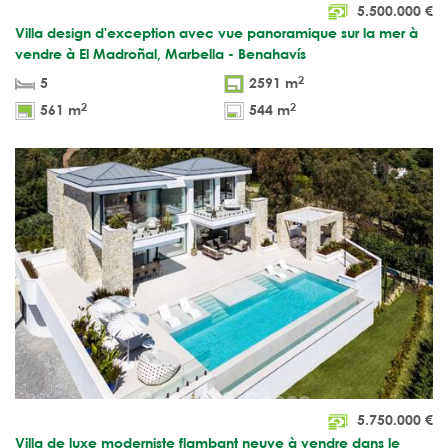
5.500.000
€
Villa design d'exception avec vue panoramique sur la mer à
vendre à El Madroñal, Marbella - Benahavís
2
5
2591 m
2
2
561 m
544 m
5.750.000
€
Villa de luxe moderniste flambant neuve à vendre dans le