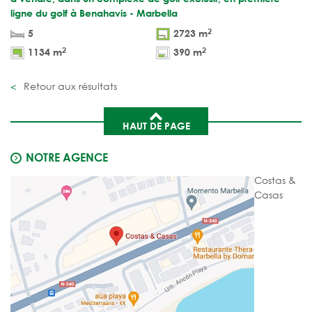
ligne du golf à Benahavis - Marbella
2
5
2723 m
2
2
1134 m
390 m
Retour aux résultats
HAUT DE PAGE
NOTRE AGENCE
Costas &
Casas