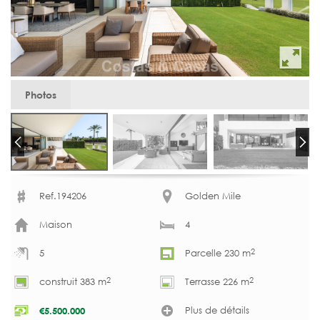
Photos
Ref.194206
Golden Mile
Maison
4
2
5
Parcelle 230 m
2
2
construit 383 m
Terrasse 226 m
Plus de détails
€
5.500.000