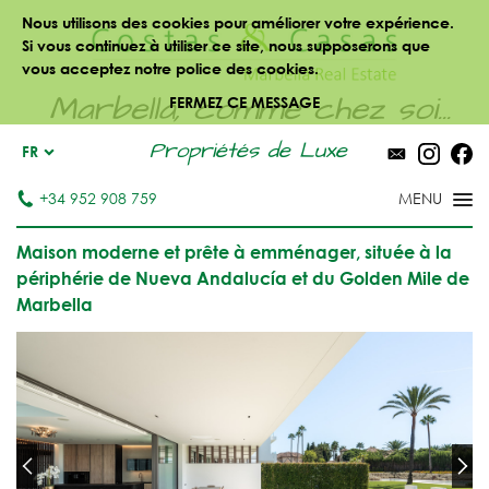
Nous utilisons des cookies pour améliorer votre expérience.
Si vous continuez à utiliser ce site, nous supposerons que
vous acceptez notre police des cookies.
Marbella, comme chez soi...
FERMEZ CE MESSAGE
Propriétés de Luxe
FR
+34 952 908 759
Maison moderne et prête à emménager, située à la
périphérie de Nueva Andalucía et du Golden Mile de
Marbella