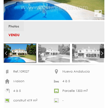
Photos
VENDU
Ref.109027
Nueva Andalucia
Maison
4 à 5
2
4 à 5
Parcelle 1303 m
2
construit 419 m
-