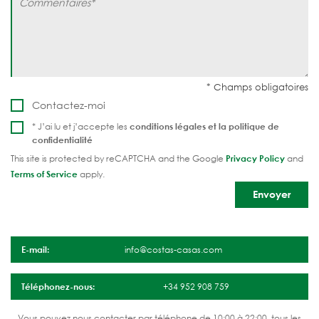
Contactez-moi
* J’ai lu et j’accepte les
conditions légales et la
politique de
confidentialité
This site is protected by reCAPTCHA and the Google
Privacy Policy
and
Terms of Service
apply.
E-mail:
info@costas-casas.com
Téléphonez-nous:
+34 952 908 759
Vous pouvez nous contacter par téléphone de 10:00 à 22:00, tous les