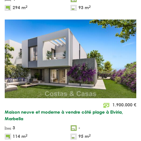
2
2
294 m
93 m
1.900.000
€
Maison neuve et moderne à vendre côté plage à Elviria,
Marbella
3
-
2
2
114 m
95 m